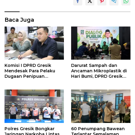
Baca Juga
Komisi I DPRD Gresik
Darurat Sampah dan
Mendesak Para Pelaku
Ancaman Mikroplastik di
Dugaan Penipuan
Hari Bumi, DPRD Gresik
Rekrutmen ASN SK Palsu
Ajak Taubat Ekologi
Diusut Tuntas
Polres Gresik Bongkar
60 Penumpang Bawean
Jaringan Narkoba Lintas
Terlantar Semalaman,