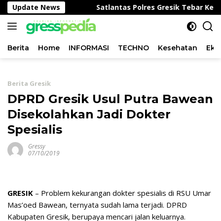
Langsung
hanan Pangan
Update News
Satlantas Polres Gresik Tebar Kepeduli
ke
konten
Berita
Home
INFORMASI
TECHNO
Kesehatan
Eko
Berita Gresik
DPRD Gresik Usul Putra Bawean
Disekolahkan Jadi Dokter
Spesialis
Gressy
07/10/2019
GRESIK
– Problem kekurangan dokter spesialis di RSU Umar
Mas’oed Bawean, ternyata sudah lama terjadi. DPRD
Kabupaten Gresik, berupaya mencari jalan keluarnya.