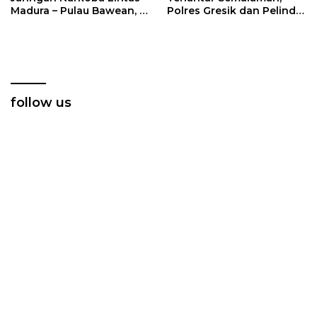
Madura – Pulau Bawean, 6
Polres Gresik dan Pelindo
Tersangka Diamankan
Hadir Beri Solusi dan
Kepastian
follow us