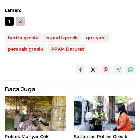
Laman:
1
2
berita gresik
bupati gresik
gus yani
pemkab gresik
PPKM Darurat
Baca Juga
Polsek Manyar Cek
Satlantas Polres Gresik