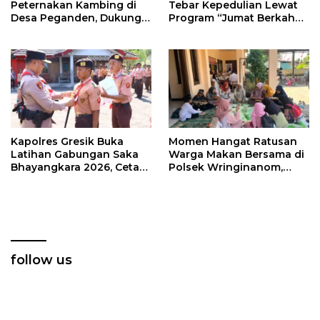
Peternakan Kambing di
Tebar Kepedulian Lewat
Desa Peganden, Dukung
Program “Jumat Berkah
Program Ketahanan
Berbagi”
Pangan
Kapolres Gresik Buka
Momen Hangat Ratusan
Latihan Gabungan Saka
Warga Makan Bersama di
Bhayangkara 2026, Cetak
Polsek Wringinanom,
Generasi Muda
Pererat Silaturahmi dan
Berkarakter dan Peduli
Berbagi Keberkahan
Kamtibmas
follow us