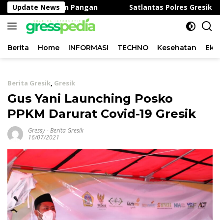
Langsung
am Ketahanan Pangan
Update News
Satlantas Polres Gresik Tebar 
ke
konten
Berita
Home
INFORMASI
TECHNO
Kesehatan
Eko
Berita Gresik
,
Gresik
Gus Yani Launching Posko
PPKM Darurat Covid-19 Gresik
Gressy
-
Berita Gresik
16/07/2021