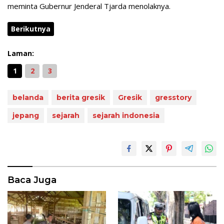
meminta Gubernur Jenderal Tjarda menolaknya.
Berikutnya
Laman:
1
2
3
belanda
berita gresik
Gresik
gresstory
jepang
sejarah
sejarah indonesia
Baca Juga