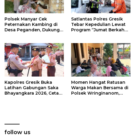
Polsek Manyar Cek
Satlantas Polres Gresik
Peternakan Kambing di
Tebar Kepedulian Lewat
Desa Peganden, Dukung
Program “Jumat Berkah
Program Ketahanan
Berbagi”
Pangan
Kapolres Gresik Buka
Momen Hangat Ratusan
Latihan Gabungan Saka
Warga Makan Bersama di
Bhayangkara 2026, Cetak
Polsek Wringinanom,
Generasi Muda
Pererat Silaturahmi dan
Berkarakter dan Peduli
Berbagi Keberkahan
Kamtibmas
follow us