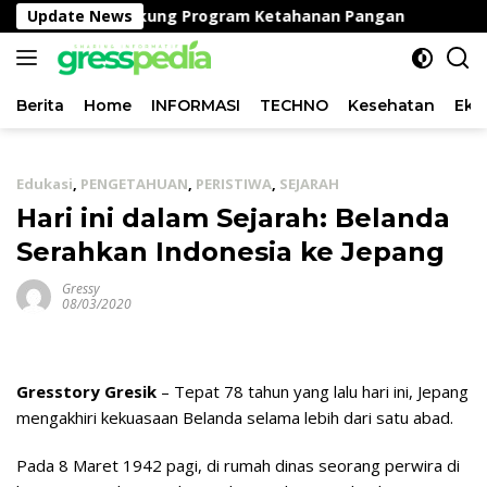
Langsung
Peganden, Dukung Program Ketahanan Pangan
Update News
Satlan
ke
konten
Berita
Home
INFORMASI
TECHNO
Kesehatan
Eko
Edukasi
,
PENGETAHUAN
,
PERISTIWA
,
SEJARAH
Hari ini dalam Sejarah: Belanda
Serahkan Indonesia ke Jepang
Gressy
08/03/2020
Gresstory Gresik
– Tepat 78 tahun yang lalu hari ini, Jepang
mengakhiri kekuasaan Belanda selama lebih dari satu abad.
Pada 8 Maret 1942 pagi, di rumah dinas seorang perwira di