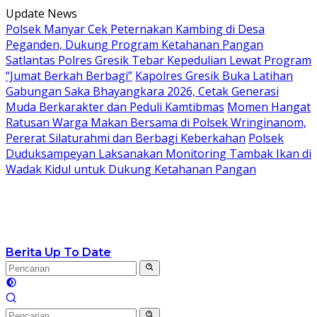
Langsung
Update News
ke
Polsek Manyar Cek Peternakan Kambing di Desa
konten
Peganden, Dukung Program Ketahanan Pangan
Satlantas Polres Gresik Tebar Kepedulian Lewat Program
“Jumat Berkah Berbagi”
Kapolres Gresik Buka Latihan
Gabungan Saka Bhayangkara 2026, Cetak Generasi
Muda Berkarakter dan Peduli Kamtibmas
Momen Hangat
Ratusan Warga Makan Bersama di Polsek Wringinanom,
Pererat Silaturahmi dan Berbagi Keberkahan
Polsek
Duduksampeyan Laksanakan Monitoring Tambak Ikan di
Wadak Kidul untuk Dukung Ketahanan Pangan
Berita Up To Date