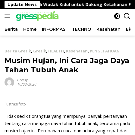
Langsung
mbak Ikan di Wadak Kidul untuk Dukung Ketahanan Pangan
Update News
ke
konten
Berita
Home
INFORMASI
TECHNO
Kesehatan
Eko
Berita Gresik
,
Gresik
,
HEALTH
,
Kesehatan
,
PENGETAHUAN
Musim Hujan, Ini Cara Jaga Daya
Tahan Tubuh Anak
Gressy
10/03/2020
ilustrasi foto
Tidak sedikit orangtua yang mempunyai banyak pertanyaan
tentang cara menjaga daya tahan tubuh anak, terutama pada
musim hujan ini. Perubahan cuaca dan udara yang cepat dari