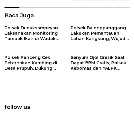
Baca Juga
Polsek Duduksampeyan
Polsek Balongpanggang
Laksanakan Monitoring
Lakukan Pemantauan
Tambak Ikan di Wadak
Lahan Kangkung, Wujud
Kidul untuk Dukung
Dukungan Polri terhadap
Ketahanan Pangan
Ketahanan Pangan
Polsek Panceng Cek
Senyum Ojol Gresik Saat
Peternakan Kambing di
Dapat BBM Gratis, Polsek
Desa Prupuh, Dukung
Kebomas dan YALPK
Program Ketahanan
Group Gelar Bakti Sosial
Pangan Nasional
follow us