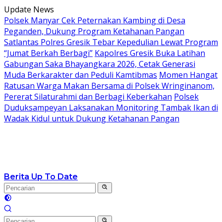
Langsung
Update News
ke
Polsek Manyar Cek Peternakan Kambing di Desa
konten
Peganden, Dukung Program Ketahanan Pangan
Satlantas Polres Gresik Tebar Kepedulian Lewat Program
“Jumat Berkah Berbagi”
Kapolres Gresik Buka Latihan
Gabungan Saka Bhayangkara 2026, Cetak Generasi
Muda Berkarakter dan Peduli Kamtibmas
Momen Hangat
Ratusan Warga Makan Bersama di Polsek Wringinanom,
Pererat Silaturahmi dan Berbagi Keberkahan
Polsek
Duduksampeyan Laksanakan Monitoring Tambak Ikan di
Wadak Kidul untuk Dukung Ketahanan Pangan
Berita Up To Date