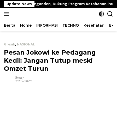
Langsung
ing di Desa Peganden, Dukung Program Ketahanan Pangan
Update News
ke
konten
Berita
Home
INFORMASI
TECHNO
Kesehatan
Eko
Gresik
,
NASIONAL
Pesan Jokowi ke Pedagang
Kecil: Jangan Tutup meski
Omzet Turun
Gressy
30/09/2020