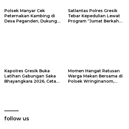
Polsek Manyar Cek
Satlantas Polres Gresik
Peternakan Kambing di
Tebar Kepedulian Lewat
Desa Peganden, Dukung
Program “Jumat Berkah
Program Ketahanan
Berbagi”
Pangan
Kapolres Gresik Buka
Momen Hangat Ratusan
Latihan Gabungan Saka
Warga Makan Bersama di
Bhayangkara 2026, Cetak
Polsek Wringinanom,
Generasi Muda
Pererat Silaturahmi dan
Berkarakter dan Peduli
Berbagi Keberkahan
Kamtibmas
follow us