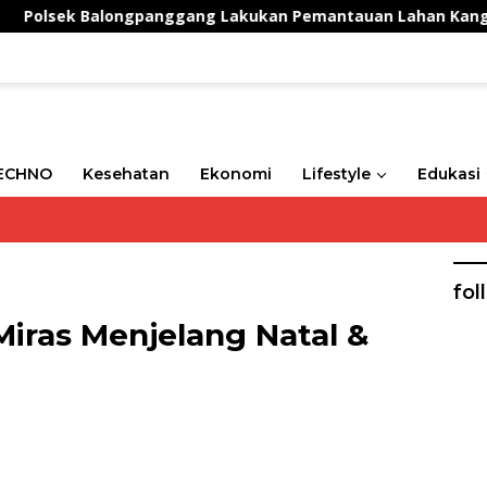
ek Balongpanggang Lakukan Pemantauan Lahan Kangkung, W
ECHNO
Kesehatan
Ekonomi
Lifestyle
Edukasi
fol
Miras Menjelang Natal &