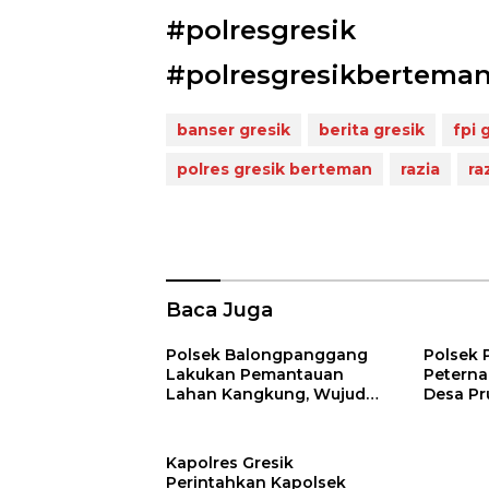
#polresgresik
#polresgresikbertema
banser gresik
berita gresik
fpi 
polres gresik berteman
razia
ra
Baca Juga
Polsek Balongpanggang
Polsek 
Lakukan Pemantauan
Peterna
Lahan Kangkung, Wujud
Desa Pr
Dukungan Polri terhadap
Progra
Ketahanan Pangan
Pangan 
Kapolres Gresik
Perintahkan Kapolsek