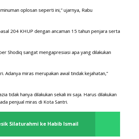
inuman oplosan seperti ini,” ujarnya, Rabu
n pasal 204 KHUP dengan ancaman 15 tahun penjara serta
er Shodiq sangat mengapresiasi apa yang dilakukan
tri. Adanya miras merupakan awal tindak kejahatan,”
a tidak hanya dilakukan sekali ini saja. Harus dilakukan
da penjual miras di Kota Santri.
sik Silaturahmi ke Habib Ismail