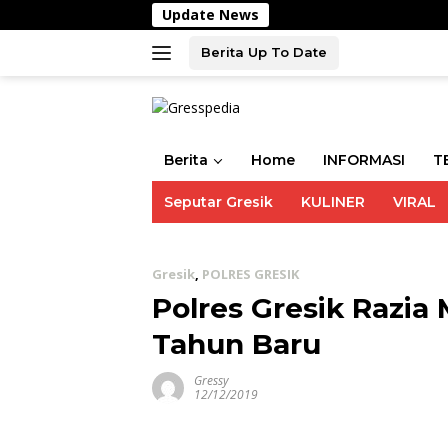
Langsung
Update News
Pols
ke
konten
Berita Up To Date
Berita
Home
INFORMASI
T
Seputar Gresik
KULINER
VIRAL
Gresik
,
POLRES GRESIK
Polres Gresik Razia 
Tahun Baru
Gressy
12/12/2019