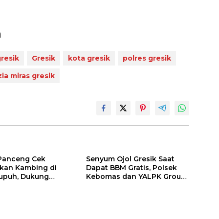
n
gresik
Gresik
kota gresik
polres gresik
zia miras gresik
Panceng Cek
Senyum Ojol Gresik Saat
kan Kambing di
Dapat BBM Gratis, Polsek
upuh, Dukung
Kebomas dan YALPK Group
m Ketahanan
Gelar Bakti Sosial
Nasional