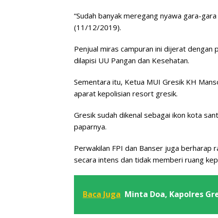
“Sudah banyak meregang nyawa gara-gara m
(11/12/2019).
Penjual miras campuran ini dijerat denga
dilapisi UU Pangan dan Kesehatan.
Sementara itu, Ketua MUI Gresik KH Manso
aparat kepolisian resort gresik.
Gresik sudah dikenal sebagai ikon kota san
paparnya.
Perwakilan FPI dan Banser juga berharap razi
secara intens dan tidak memberi ruang kepa
Baca Juga
Minta Doa, Kapolres Gre