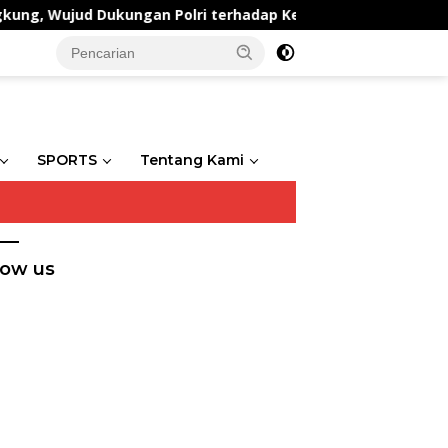
ujud Dukungan Polri terhadap Ketahanan Pangan
Po
SPORTS
Tentang Kami
low us