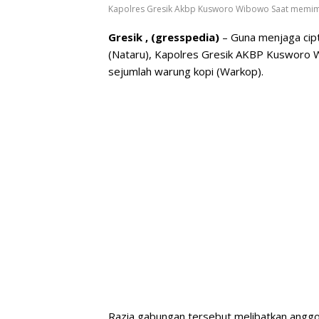
Kapolres Gresik Akbp Kusworo Wibowo Saat memimp
Gresik , (gresspedia)
– Guna menjaga cipt
(Nataru), Kapolres Gresik AKBP Kusworo W
sejumlah warung kopi (Warkop).
Razia gabungan tersebut melibatkan anggot