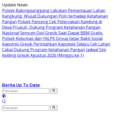
Langsung
Update News
ke
Polsek Balongpanggang Lakukan Pemantauan Lahan
konten
Kangkung, Wujud Dukungan Polri terhadap Ketahanan
Pangan
Polsek Panceng Cek Peternakan Kambing di
Desa Prupuh, Dukung Program Ketahanan Pangan
Nasional
Senyum Ojol Gresik Saat Dapat BBM Gratis,
Polsek Kebomas dan YALPK Group Gelar Bakti Sosial
Kapolres Gresik Perintahkan Kapolsek Sidayu Cek Lahan
Cabai Dukung Program Ketahanan Pangan
Jadwal Sim
Keliling Gresik Agustus 2026 (Minggu ke 1)
Berita Up To Date