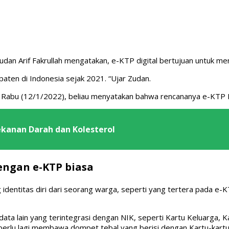
Zudan Arif Fakrullah mengatakan, e-KTP digital bertujuan untuk 
aten di Indonesia sejak 2021. “Ujar Zudan.
ada Rabu (12/1/2022), beliau menyatakan bahwa rencananya e-KTP D
ekanan Darah dan Kolesterol
engan e-KTP biasa
g identitas diri dari seorang warga, seperti yang tertera pada e
t data lain yang terintegrasi dengan NIK, seperti Kartu Keluarga
perlu lagi membawa dompet tebal yang berisi dengan Kartu-kartu 