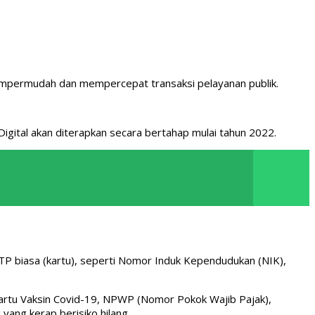
mempermudah dan mempercepat transaksi pelayanan publik.
igital akan diterapkan secara bertahap mulai tahun 2022.
-KTP biasa (kartu), seperti Nomor Induk Kependudukan (NIK),
, Kartu Vaksin Covid-19, NPWP (Nomor Pokok Wajib Pajak),
yang kerap berisiko hilang.