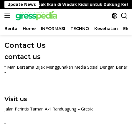
Langsung
onitoring Tambak Ikan di Wadak Kidul untuk Dukung Ketah
Update News
ke
konten
Berita
Home
INFORMASI
TECHNO
Kesehatan
Eko
Contact Us
contact us
” Mari Bersama Bijak Menggunakan Media Sosial Dengan Benar
”
Visit us
Jalan Perintis Taman A-1 Randuagung – Gresik