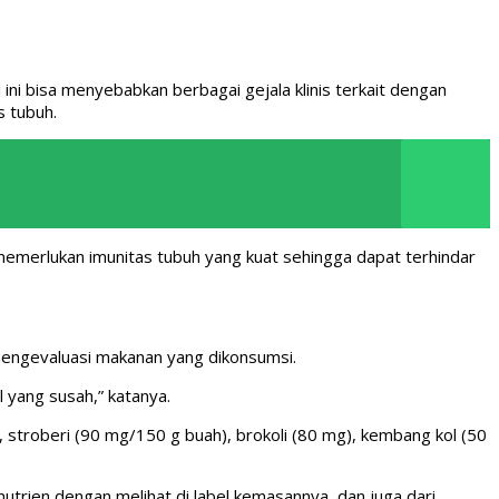
ini bisa menyebabkan berbagai gejala klinis terkait dengan
s tubuh.
 memerlukan imunitas tubuh yang kuat sehingga dapat terhindar
mengevaluasi makanan yang dikonsumsi.
 yang susah,” katanya.
stroberi (90 mg/150 g buah), brokoli (80 mg), kembang kol (50
trien dengan melihat di label kemasannya, dan juga dari