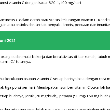
sumsi vitamin C dengan kadar 320-1,100 mg/hari.
aminosis C dalam darah atau status kekurangan vitamin C. Kondisi 
ngan atau antioksidan terkait penyakit kronis, penuaan dan imunita
Juni 2021
 orang sudah mulai bekerja dan beraktivitas di luar rumah, tubuh
tamin C,” tuturnya.
i kecukupan asupan vitamin C setiap harinya bisa dengan cara 
k tiga porsi per hari. Mendapatkan sumber vitamin C bukanlah hal
tiap buahnya, jeruk (70 mg/buah), pepaya (90 mg/150 mg buah), 
nan dan minuman yang telah mengalami proses penambahan mikronu