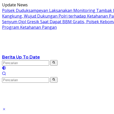
Langsung
Update News
ke
Polsek Duduksampeyan Laksanakan Monitoring Tambak I
konten
Kangkung, Wujud Dukungan Polri terhadap Ketahanan P
Senyum Ojol Gresik Saat Dapat BBM Gratis, Polsek Keboma
Program Ketahanan Pangan
Berita Up To Date