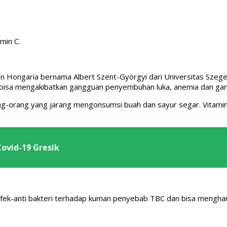
min C.
an Hongaria bernama Albert Szent-Györgyi dari Universitas Szege
an bisa mengakibatkan gangguan penyembuhan luka, anemia dan ga
g-orang yang jarang mengonsumsi buah dan sayur segar. Vitamin 
ovid-19 Gresik
 efek-anti bakteri terhadap kuman penyebab TBC dan bisa menghamb