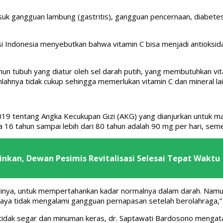
k gangguan lambung (gastritis), gangguan pencernaan, diabetes 
isi Indonesia menyebutkan bahwa vitamin C bisa menjadi antioksid
imun tubuh yang diatur oleh sel darah putih, yang membutuhkan v
lahnya tidak cukup sehingga memerlukan vitamin C dan mineral lai
9 tentang Angka Kecukupan Gizi (AKG) yang dianjurkan untuk mas
usia 16 tahun sampai lebih dari 80 tahun adalah 90 mg per hari, 
inkan, Dewan Pesimis Revitalisasi Selesai Tepat Waktu
inya, untuk mempertahankan kadar normalnya dalam darah. Namun, b
aya tidak mengalami gangguan pernapasan setelah berolahraga,”
dak segar dan minuman keras, dr. Saptawati Bardosono mengatak