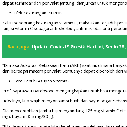
dapat terhindar dari penyakit jantung, dianjurkan untuk mengon
Efek Kekurangan Vitamin C
Kalau seseorang kekurangan vitamin C, maka akan terjadi hipovit
fungsi vitamin C sebagai anti-skorbut, anti-mikroba, anti perada
Baca Juga
Update Covid-19 Gresik Hari ini, Senin 28 
“Di masa Adaptasi Kebiasaan Baru (AKB) saat ini, dimana banyak
dari berbagai macam penyakit. Semuanya dapat diperoleh dari vi
Cara Penuhi Asupan Vitamin C
Prof. Saptawati Bardosono mengungkapkan untuk bisa mengetahu
“Idealnya, kita wajib mengonsumsi buah dan sayur segar sebanya
Dia mencontohkan jambu biji mengandung 125 mg vitamin C di se
mg), bayam (8,5 mg/30 g).
“Bila dirasa kurang, maka kita dapat memperolehnya dari maka