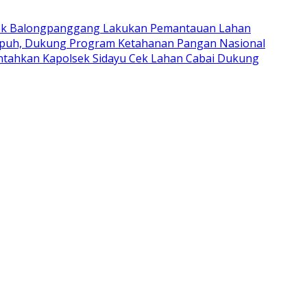
ek Balongpanggang Lakukan Pemantauan Lahan
upuh, Dukung Program Ketahanan Pangan Nasional
intahkan Kapolsek Sidayu Cek Lahan Cabai Dukung