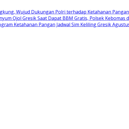
kung, Wujud Dukungan Polri terhadap Ketahanan Pangan
nyum Ojol Gresik Saat Dapat BBM Gratis, Polsek Kebomas d
rogram Ketahanan Pangan
Jadwal Sim Keliling Gresik Agustu