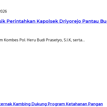
2026
 Perintahkan Kapolsek Driyorejo Pantau Budi
 Kombes Pol. Heru Budi Prasetyo, S.I.K, serta…
Peternak Kambing Dukung Program Ketahanan Pangan