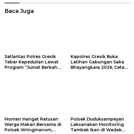
Baca Juga
Satlantas Polres Gresik
Kapolres Gresik Buka
Tebar Kepedulian Lewat
Latihan Gabungan Saka
Program “Jumat Berkah
Bhayangkara 2026, Cetak
Berbagi”
Generasi Muda
Berkarakter dan Peduli
Kamtibmas
Momen Hangat Ratusan
Polsek Duduksampeyan
Warga Makan Bersama di
Laksanakan Monitoring
Polsek Wringinanom,
Tambak Ikan di Wadak