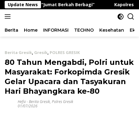
Langsung
at Program “Jumat Berkah Berbagi”
Update News
Kapolres Gresik 
ke
konten
Berita
Home
INFORMASI
TECHNO
Kesehatan
Eko
Berita Gresik
,
Gresik
,
POLRES GRESIK
80 Tahun Mengabdi, Polri untuk
Masyarakat: Forkopimda Gresik
Gelar Upacara dan Tasyakuran
Hari Bhayangkara ke-80
Hefsi
-
Berita Gresik
,
Polres Gresik
01/07/2026