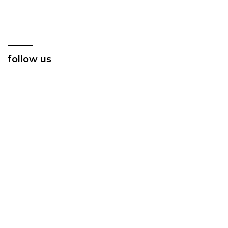
Pererat Silaturahmi dan
Kidul untuk Dukung
Berbagi Keberkahan
Ketahanan Pangan
follow us