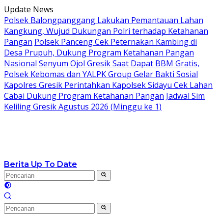
Langsung
Update News
ke
Polsek Balongpanggang Lakukan Pemantauan Lahan
konten
Kangkung, Wujud Dukungan Polri terhadap Ketahanan
Pangan
Polsek Panceng Cek Peternakan Kambing di
Desa Prupuh, Dukung Program Ketahanan Pangan
Nasional
Senyum Ojol Gresik Saat Dapat BBM Gratis,
Polsek Kebomas dan YALPK Group Gelar Bakti Sosial
Kapolres Gresik Perintahkan Kapolsek Sidayu Cek Lahan
Cabai Dukung Program Ketahanan Pangan
Jadwal Sim
Keliling Gresik Agustus 2026 (Minggu ke 1)
Berita Up To Date