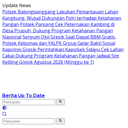
Langsung
Update News
ke
Polsek Balongpanggang Lakukan Pemantauan Lahan
konten
Kangkung, Wujud Dukungan Polri terhadap Ketahanan
Pangan
Polsek Panceng Cek Peternakan Kambing di
Desa Prupuh, Dukung Program Ketahanan Pangan
Nasional
Senyum Ojol Gresik Saat Dapat BBM Gratis,
Polsek Kebomas dan YALPK Group Gelar Bakti Sosial
Kapolres Gresik Perintahkan Kapolsek Sidayu Cek Lahan
Cabai Dukung Program Ketahanan Pangan
Jadwal Sim
Keliling Gresik Agustus 2026 (Minggu ke 1)
Berita Up To Date