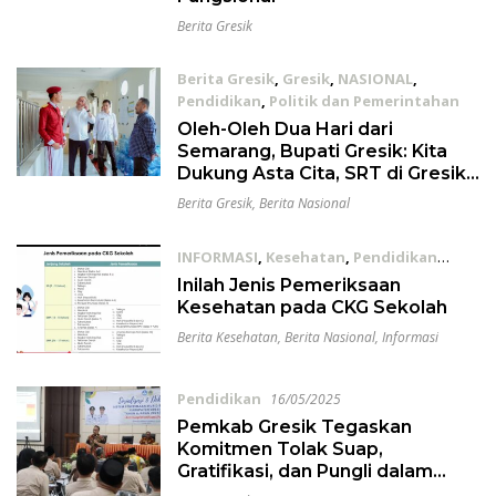
Berita Gresik
Berita Gresik
,
Gresik
,
NASIONAL
,
Pendidikan
,
Politik dan Pemerintahan
01/12/2025
Oleh-Oleh Dua Hari dari
Semarang, Bupati Gresik: Kita
Dukung Asta Cita, SRT di Gresik
Utara, Tahun Depan Terlaksana
Berita Gresik
,
Berita Nasional
INFORMASI
,
Kesehatan
,
Pendidikan
04/08/2025
Inilah Jenis Pemeriksaan
Kesehatan pada CKG Sekolah
Berita Kesehatan
,
Berita Nasional
,
Informasi
Pendidikan
16/05/2025
Pemkab Gresik Tegaskan
Komitmen Tolak Suap,
Gratifikasi, dan Pungli dalam
Penerimaan Murid Baru