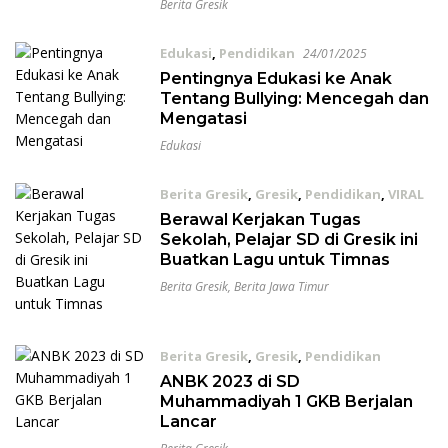
Berita Gresik
Edukasi
,
Pendidikan
24/01/2025
Pentingnya Edukasi ke Anak
Tentang Bullying: Mencegah dan
Mengatasi
Edukasi
Berita Gresik
,
Gresik
,
Pendidikan
,
VIRAL
29/05/2024
Berawal Kerjakan Tugas
Sekolah, Pelajar SD di Gresik ini
Buatkan Lagu untuk Timnas
Berita Gresik
,
Berita Jawa Timur
Berita Gresik
,
Gresik
,
Pendidikan
31/10/2023
ANBK 2023 di SD
Muhammadiyah 1 GKB Berjalan
Lancar