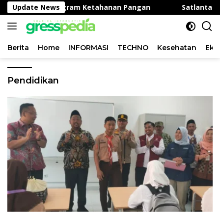
Langsung
, Dukung Program Ketahanan Pangan
Update News
Satlantas Polre
ke
konten
Berita
Home
INFORMASI
TECHNO
Kesehatan
Eko
Pendidikan