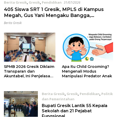
Berita Gresik
,
Gresik
,
Pendidikan
31/07/2026
405 Siswa SRT 1 Gresik, MPLS di Kampus
Megah, Gus Yani Mengaku Bangga,
Semakin Optimis Siswa Bisa Menggapai
Berita Gresik
Cita-Cita
SPMB 2026 Gresik Diklaim
Apa Itu Child Grooming?
Transparan dan
Mengenali Modus
Akuntabel, Ini Penjelasan
Manipulasi Predator Anak
Dispendik
Berita Gresik
,
Gresik
,
Pendidikan
,
Politik
dan Pemerintahan
06/01/2026
Bupati Gresik Lantik 55 Kepala
Sekolah dan 21 Pejabat
Fungsional