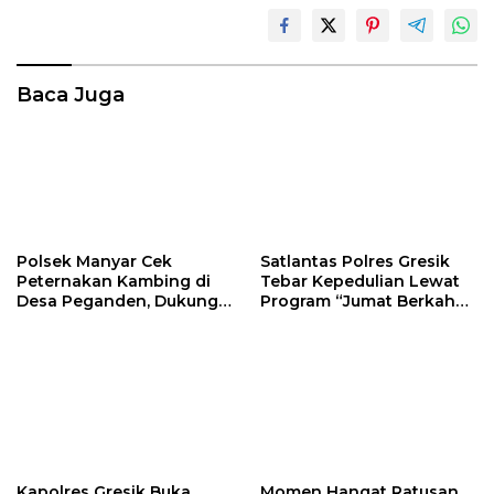
Baca Juga
Polsek Manyar Cek
Satlantas Polres Gresik
Peternakan Kambing di
Tebar Kepedulian Lewat
Desa Peganden, Dukung
Program “Jumat Berkah
Program Ketahanan
Berbagi”
Pangan
Kapolres Gresik Buka
Momen Hangat Ratusan