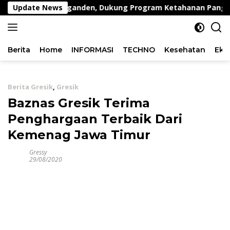
Langsung
g di Desa Peganden, Dukung Program Ketahanan Pangan
Update News
ke
konten
Berita
Home
INFORMASI
TECHNO
Kesehatan
Eko
Berita Gresik
,
Gresik
Baznas Gresik Terima
Penghargaan Terbaik Dari
Kemenag Jawa Timur
Gressy
29/08/2020