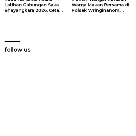
Latihan Gabungan Saka
Warga Makan Bersama di
Bhayangkara 2026, Cetak
Polsek Wringinanom,
Generasi Muda
Pererat Silaturahmi dan
Berkarakter dan Peduli
Berbagi Keberkahan
Kamtibmas
follow us