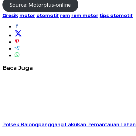
Source: Motorplus-online
Gresik
motor
otomotif
rem
rem motor
tips otomotif
Baca Juga
Polsek Balongpanggang Lakukan Pemantauan Lahan 