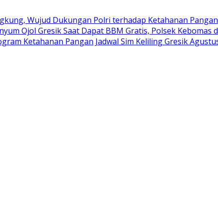
kung, Wujud Dukungan Polri terhadap Ketahanan Pangan
nyum Ojol Gresik Saat Dapat BBM Gratis, Polsek Kebomas d
rogram Ketahanan Pangan
Jadwal Sim Keliling Gresik Agustu