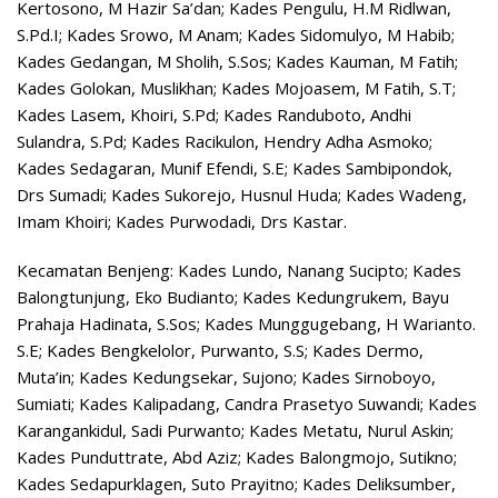
Kertosono, M Hazir Sa’dan; Kades Pengulu, H.M Ridlwan,
S.Pd.I; Kades Srowo, M Anam; Kades Sidomulyo, M Habib;
Kades Gedangan, M Sholih, S.Sos; Kades Kauman, M Fatih;
Kades Golokan, Muslikhan; Kades Mojoasem, M Fatih, S.T;
Kades Lasem, Khoiri, S.Pd; Kades Randuboto, Andhi
Sulandra, S.Pd; Kades Racikulon, Hendry Adha Asmoko;
Kades Sedagaran, Munif Efendi, S.E; Kades Sambipondok,
Drs Sumadi; Kades Sukorejo, Husnul Huda; Kades Wadeng,
Imam Khoiri; Kades Purwodadi, Drs Kastar.
Kecamatan Benjeng: Kades Lundo, Nanang Sucipto; Kades
Balongtunjung, Eko Budianto; Kades Kedungrukem, Bayu
Prahaja Hadinata, S.Sos; Kades Munggugebang, H Warianto.
S.E; Kades Bengkelolor, Purwanto, S.S; Kades Dermo,
Muta’in; Kades Kedungsekar, Sujono; Kades Sirnoboyo,
Sumiati; Kades Kalipadang, Candra Prasetyo Suwandi; Kades
Karangankidul, Sadi Purwanto; Kades Metatu, Nurul Askin;
Kades Punduttrate, Abd Aziz; Kades Balongmojo, Sutikno;
Kades Sedapurklagen, Suto Prayitno; Kades Deliksumber,