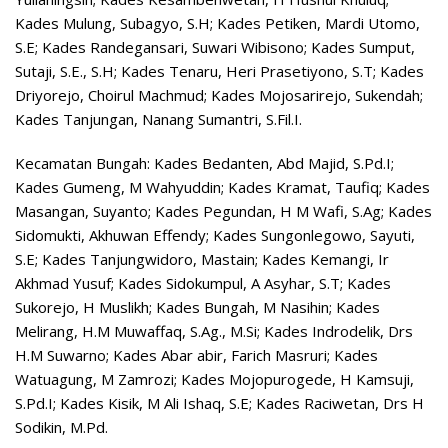
Kades Mulung, Subagyo, S.H; Kades Petiken, Mardi Utomo,
S.E; Kades Randegansari, Suwari Wibisono; Kades Sumput,
Sutaji, S.E., S.H; Kades Tenaru, Heri Prasetiyono, S.T; Kades
Driyorejo, Choirul Machmud; Kades Mojosarirejo, Sukendah;
Kades Tanjungan, Nanang Sumantri, S.Fil.I.
Kecamatan Bungah: Kades Bedanten, Abd Majid, S.Pd.I;
Kades Gumeng, M Wahyuddin; Kades Kramat, Taufiq; Kades
Masangan, Suyanto; Kades Pegundan, H M Wafi, S.Ag; Kades
Sidomukti, Akhuwan Effendy; Kades Sungonlegowo, Sayuti,
S.E; Kades Tanjungwidoro, Mastain; Kades Kemangi, Ir
Akhmad Yusuf; Kades Sidokumpul, A Asyhar, S.T; Kades
Sukorejo, H Muslikh; Kades Bungah, M Nasihin; Kades
Melirang, H.M Muwaffaq, S.Ag., M.Si; Kades Indrodelik, Drs
H.M Suwarno; Kades Abar abir, Farich Masruri; Kades
Watuagung, M Zamrozi; Kades Mojopurogede, H Kamsuji,
S.Pd.I; Kades Kisik, M Ali Ishaq, S.E; Kades Raciwetan, Drs H
Sodikin, M.Pd.