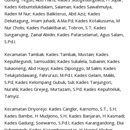
Kades Kebuntelukdalam, Salaman; Kades Sawahmulya,
Raden M Nur; Kades Balikterus, Abd Aziz; Kades
Dekatagung, Imam Juhadi, A.Ma.Pd; Kades Kotakusuma, M
Nur Cholis; Kades Pudakitbarat, Tobron, S.T; Kades
Sungairujing, Zainal Abidin; Kades Patarselamat, Agus Salam,
S.Pd.I.
Kecamatan Tambak: Kades Tambak, Mustain; Kades
Kepuhlegundi, Samsuddin; Kades Sukalela, Subainin; Kades
Sukaoneng, Abd Hayyi; Kades Diponggo, M Salim; Kades
Telukjatidawang, Fahrurazi, M.Pd.I; Kades Gelam, Maliki,
S.Pd; Kades Kelompang Gubuk, Suli; Kades Tanjungori,
Nurahli; Kades Grejeg, Murtazam, S.Pd; Kades Kepuhteluk,
Tamyiz.
Kecamatan Driyorejo: Kades Cangkir, Karnomo, S.T., S.H;
Kades Bambe, H Mudjiono, S.H; Kades Banjaran, H Kasmadi;
Kades Gadung, Soewarno, S.Pd.I; Kades Karangandong, Eka
Yulianingsih; Kades Kesambenwetan, H Husnul Khuluq;