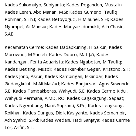
Kades Sukomulyo, Subiyanto; Kades Peganden, Musta’in;
Kades Leran, Abd Manan, M.Si; Kades Gumeno, Taufiq
Rohman, S.Th.I; Kades Betoyoguci, H.M Suhel, S.H; Kades
Ngampel, Ali Mansur; Kades Manyarsidomukti, Ach Chasin,
S.AB.
Kecamatan Cerme: Kades Dadapkuning, H Saikun; Kades
Morowudi, M Sholeh; Kades Dooro, Mat Ja’i; Kades
Kandangan, Fenta Aquarista; Kades Ngabetan, M Taufiq;
Kades Betiting, Musoli; Kades Iker-iker Geger, Kristono, S.T;
Kades Jono, Asrun; Kades Kambingan, Iskandar; Kades
Gedangkulut, M Ali Mas’ud; Kades Banjarsari, Agus Suwondo,
S.E; Kades Tambakberas, Wahyudi, S.E; Kades Cerme Kidul,
Wahyudi Permana, A.MD, RO; Kades Cagakagung, Sapaat;
Kades Ngembung, Nanik Supranti, S.Pd; Kades Lengkong,
Roikhan; Kades Dungus, Didik Kasiyanto; Kades Semampir,
Ach Syahid, S.Pd; Kades Wedani, Hadi Sanjaya; Kades Cerme
Lor, Arifin, S.T.