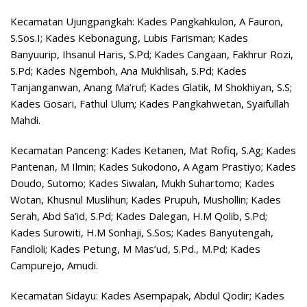
Kecamatan Ujungpangkah: Kades Pangkahkulon, A Fauron,
S.Sos.I; Kades Kebonagung, Lubis Farisman; Kades
Banyuurip, Ihsanul Haris, S.Pd; Kades Cangaan, Fakhrur Rozi,
S.Pd; Kades Ngemboh, Ana Mukhlisah, S.Pd; Kades
Tanjanganwan, Anang Ma’ruf; Kades Glatik, M Shokhiyan, S.S;
Kades Gosari, Fathul Ulum; Kades Pangkahwetan, Syaifullah
Mahdi.
Kecamatan Panceng: Kades Ketanen, Mat Rofiq, S.Ag; Kades
Pantenan, M Ilmin; Kades Sukodono, A Agam Prastiyo; Kades
Doudo, Sutomo; Kades Siwalan, Mukh Suhartomo; Kades
Wotan, Khusnul Muslihun; Kades Prupuh, Mushollin; Kades
Serah, Abd Sa’id, S.Pd; Kades Dalegan, H.M Qolib, S.Pd;
Kades Surowiti, H.M Sonhaji, S.Sos; Kades Banyutengah,
Fandloli; Kades Petung, M Mas’ud, S.Pd., M.Pd; Kades
Campurejo, Amudi.
Kecamatan Sidayu: Kades Asempapak, Abdul Qodir; Kades