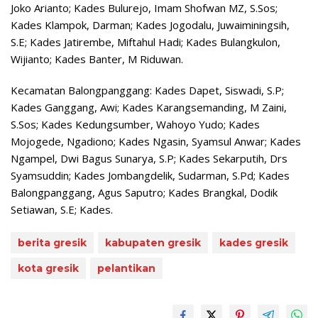
Joko Arianto; Kades Bulurejo, Imam Shofwan MZ, S.Sos;
Kades Klampok, Darman; Kades Jogodalu, Juwaiminingsih,
S.E; Kades Jatirembe, Miftahul Hadi; Kades Bulangkulon,
Wijianto; Kades Banter, M Riduwan.
Kecamatan Balongpanggang: Kades Dapet, Siswadi, S.P;
Kades Ganggang, Awi; Kades Karangsemanding, M Zaini,
S.Sos; Kades Kedungsumber, Wahoyo Yudo; Kades
Mojogede, Ngadiono; Kades Ngasin, Syamsul Anwar; Kades
Ngampel, Dwi Bagus Sunarya, S.P; Kades Sekarputih, Drs
Syamsuddin; Kades Jombangdelik, Sudarman, S.Pd; Kades
Balongpanggang, Agus Saputro; Kades Brangkal, Dodik
Setiawan, S.E; Kades.
berita gresik
kabupaten gresik
kades gresik
kota gresik
pelantikan