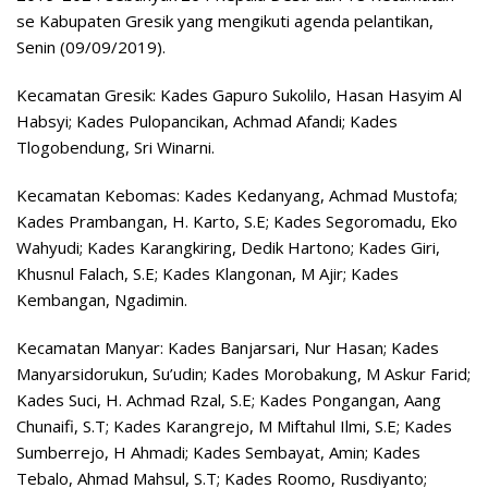
se Kabupaten Gresik yang mengikuti agenda pelantikan,
Senin (09/09/2019).
Kecamatan Gresik: Kades Gapuro Sukolilo, Hasan Hasyim Al
Habsyi; Kades Pulopancikan, Achmad Afandi; Kades
Tlogobendung, Sri Winarni.
Kecamatan Kebomas: Kades Kedanyang, Achmad Mustofa;
Kades Prambangan, H. Karto, S.E; Kades Segoromadu, Eko
Wahyudi; Kades Karangkiring, Dedik Hartono; Kades Giri,
Khusnul Falach, S.E; Kades Klangonan, M Ajir; Kades
Kembangan, Ngadimin.
Kecamatan Manyar: Kades Banjarsari, Nur Hasan; Kades
Manyarsidorukun, Su’udin; Kades Morobakung, M Askur Farid;
Kades Suci, H. Achmad Rzal, S.E; Kades Pongangan, Aang
Chunaifi, S.T; Kades Karangrejo, M Miftahul Ilmi, S.E; Kades
Sumberrejo, H Ahmadi; Kades Sembayat, Amin; Kades
Tebalo, Ahmad Mahsul, S.T; Kades Roomo, Rusdiyanto;