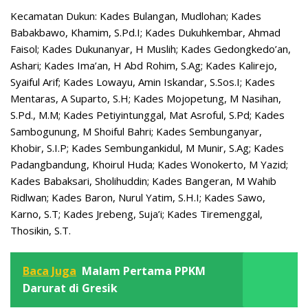
Kecamatan Dukun: Kades Bulangan, Mudlohan; Kades
Babakbawo, Khamim, S.Pd.I; Kades Dukuhkembar, Ahmad
Faisol; Kades Dukunanyar, H Muslih; Kades Gedongkedo’an,
Ashari; Kades Ima’an, H Abd Rohim, S.Ag; Kades Kalirejo,
Syaiful Arif; Kades Lowayu, Amin Iskandar, S.Sos.I; Kades
Mentaras, A Suparto, S.H; Kades Mojopetung, M Nasihan,
S.Pd., M.M; Kades Petiyintunggal, Mat Asroful, S.Pd; Kades
Sambogunung, M Shoiful Bahri; Kades Sembunganyar,
Khobir, S.I.P; Kades Sembungankidul, M Munir, S.Ag; Kades
Padangbandung, Khoirul Huda; Kades Wonokerto, M Yazid;
Kades Babaksari, Sholihuddin; Kades Bangeran, M Wahib
Ridlwan; Kades Baron, Nurul Yatim, S.H.I; Kades Sawo,
Karno, S.T; Kades Jrebeng, Suja’i; Kades Tiremenggal,
Thosikin, S.T.
Baca Juga
Malam Pertama PPKM
Darurat di Gresik