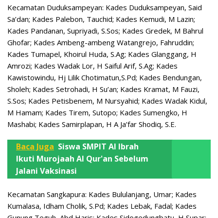
Kecamatan Duduksampeyan: Kades Duduksampeyan, Said
Sa’dan; Kades Palebon, Tauchid; Kades Kemudi, M Lazin;
Kades Pandanan, Supriyadi, S.Sos; Kades Gredek, M Bahrul
Ghofar; Kades Ambeng-ambeng Watangrejo, Fahruddin;
Kades Tumapel, Khoirul Huda, S.Ag; Kades Glanggang, H
Amrozi; Kades Wadak Lor, H Saiful Arif, S.Ag; Kades
Kawistowindu, Hj Lilik Chotimatun,S.Pd; Kades Bendungan,
Sholeh; Kades Setrohadi, H Su’an; Kades Kramat, M Fauzi,
S.Sos; Kades Petisbenem, M Nursyahid; Kades Wadak Kidul,
M Hamam; Kades Tirem, Sutopo; Kades Sumengko, H
Mashabi; Kades Samirplapan, H A Ja’far Shodiq, S.E.
Baca Juga
Siswa SMPIT Al Ibrah
Ikuti Murojaah Al Qur'an Sebelum
Jalani Vaksinasi
Kecamatan Sangkapura: Kades Bululanjang, Umar; Kades
Kumalasa, Idham Cholik, S.Pd; Kades Lebak, Fadal; Kades
Gunung Teguh, Abd Haris; Kades Sidogedungbatu, H Supar;