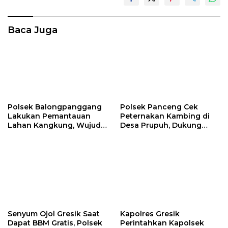
Baca Juga
Polsek Balongpanggang
Polsek Panceng Cek
Lakukan Pemantauan
Peternakan Kambing di
Lahan Kangkung, Wujud
Desa Prupuh, Dukung
Dukungan Polri terhadap
Program Ketahanan
Ketahanan Pangan
Pangan Nasional
Senyum Ojol Gresik Saat
Kapolres Gresik
Dapat BBM Gratis, Polsek
Perintahkan Kapolsek