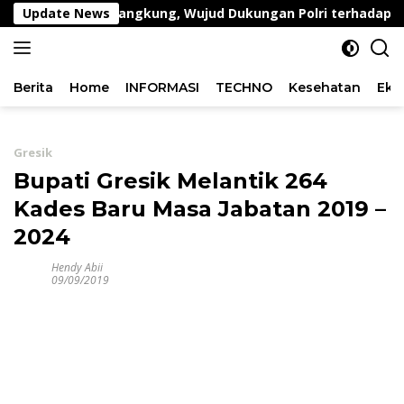
Langsung
Lahan Kangkung, Wujud Dukungan Polri terhadap Ketahana
Update News
ke
konten
Berita
Home
INFORMASI
TECHNO
Kesehatan
Eko
Gresik
Bupati Gresik Melantik 264
Kades Baru Masa Jabatan 2019 –
2024
Hendy Abii
09/09/2019