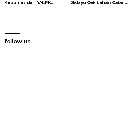
Kebomas dan YALPK
Sidayu Cek Lahan Cabai
Group Gelar Bakti Sosial
Dukung Program
Ketahanan Pangan
follow us