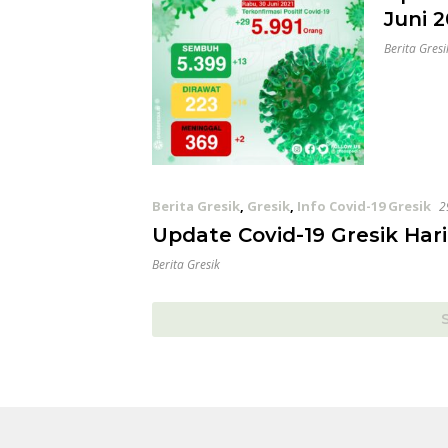
Juni 2
Berita Gresi
Berita Gresik
,
Gresik
,
Info Covid-19 Gresik
2
Update Covid-19 Gresik Hari 
Berita Gresik