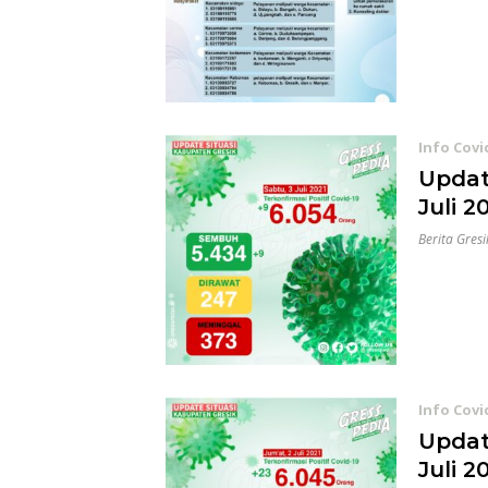
Info Covi
Update
Juli 2
Berita Gresi
Info Covi
Update
Juli 2