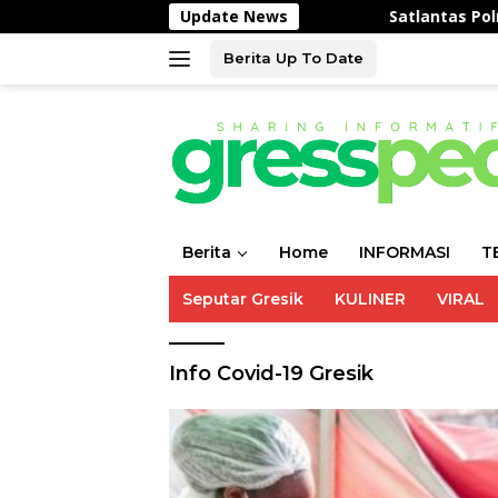
Langsung
Update News
Satlantas Polres Gresik 
ke
konten
Berita Up To Date
Berita
Home
INFORMASI
T
Seputar Gresik
KULINER
VIRAL
Info Covid-19 Gresik