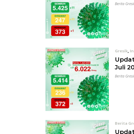
Berita Gresi
Gresik
,
In
Update
Juli 2
Berita Gresi
Berita Gr
Update