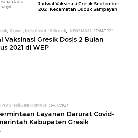
varian baru
Jadwal Vaksinasi Gresik September
sebagai…
2021 Kecamatan Duduk Sampeyan
esik
,
Gresik
,
Info Covid-19 Gresik
,
INFORMASI
27/08/2021
l Vaksinasi Gresik Dosis 2 Bulan
us 2021 di WEP
d-19 Gresik
,
INFORMASI
16/07/2021
Permintaan Layanan Darurat Covid-
merintah Kabupaten Gresik
k