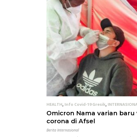
HEALTH
,
Info Covid-19 Gresik
,
INTERNASION
29/11/2021
Omicron Nama varian baru 
corona di Afsel
Berita Internasional