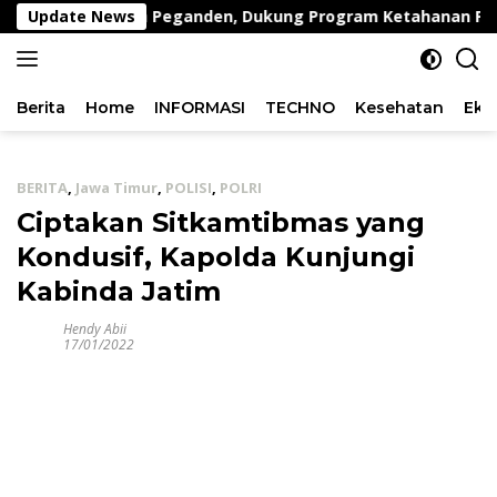
Langsung
ambing di Desa Peganden, Dukung Program Ketahanan Panga
Update News
ke
konten
Berita
Home
INFORMASI
TECHNO
Kesehatan
Eko
BERITA
,
Jawa Timur
,
POLISI
,
POLRI
Ciptakan Sitkamtibmas yang
Kondusif, Kapolda Kunjungi
Kabinda Jatim
Hendy Abii
17/01/2022