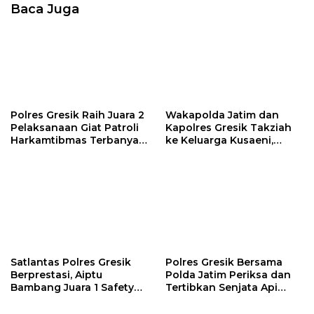
Baca Juga
Polres Gresik Raih Juara 2
Wakapolda Jatim dan
Pelaksanaan Giat Patroli
Kapolres Gresik Takziah
Harkamtibmas Terbanyak
ke Keluarga Kusaeni,
pada Anev Samapta Polda
Wujud Nyata Kepedulian
Jatim
Polri
Satlantas Polres Gresik
Polres Gresik Bersama
Berprestasi, Aiptu
Polda Jatim Periksa dan
Bambang Juara 1 Safety
Tertibkan Senjata Api
Riding Hari Bhayangkara
Organik Anggota
ke-80