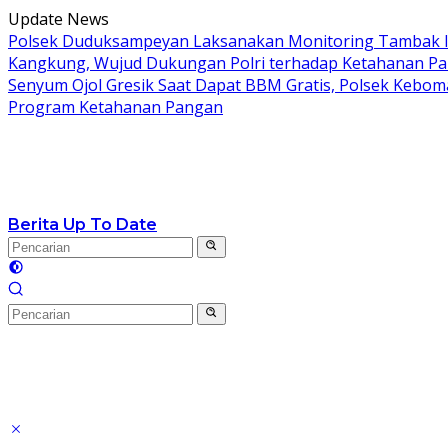
Langsung
Update News
ke
Polsek Duduksampeyan Laksanakan Monitoring Tambak I
konten
Kangkung, Wujud Dukungan Polri terhadap Ketahanan P
Senyum Ojol Gresik Saat Dapat BBM Gratis, Polsek Keboma
Program Ketahanan Pangan
Berita Up To Date