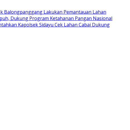
ek Balongpanggang Lakukan Pemantauan Lahan
upuh, Dukung Program Ketahanan Pangan Nasional
intahkan Kapolsek Sidayu Cek Lahan Cabai Dukung