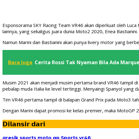
Esponsorama SKY Racing Team VR46 akan diperkuat oleh Luca M
lainnya, yang sekaligus juara dunia Moto2 2020, Enea Bastianini.
Namun Marini dan Bastianini akan punya livery motor yang berbed
Baca Juga
Cerita Rossi Tak Nyaman Bila Ada Marque
Musim 2021 akan menjadi musim pertama brand VR46 tampil di 
pebalap muda Italia ke level tertinggi. Menyaingi Spanyol yang
Tim VR46 pertama tampil di balapan Grand Prix pada Moto3 tahu
Dengan Marini dapat promosi ke kelas premier, maka MotoGP 202
𝗗𝗶𝗹𝗮𝗻𝘀𝗶𝗿 𝗱𝗮𝗿𝗶
gresik sports
moto gp
Sports
vr46