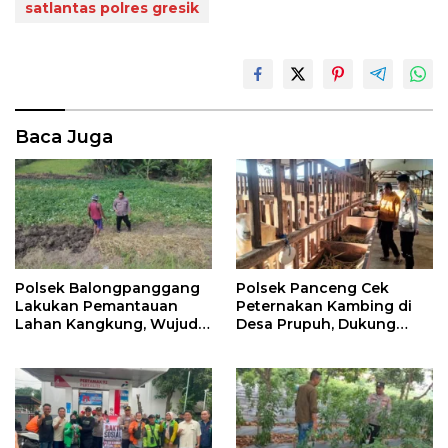
satlantas polres gresik
Baca Juga
Polsek Balongpanggang
Polsek Panceng Cek
Lakukan Pemantauan
Peternakan Kambing di
Lahan Kangkung, Wujud
Desa Prupuh, Dukung
Dukungan Polri terhadap
Program Ketahanan
Ketahanan Pangan
Pangan Nasional