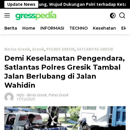
Langsung
Lahan Kangkung, Wujud Dukungan Polri terhadap Ketahana
Update News
ke
konten
Berita
Home
INFORMASI
TECHNO
Kesehatan
Eko
Berita Gresik
,
Gresik
,
POLRES GRESIK
,
SATLANTAS GRESIK
Demi Keselamatan Pengendara,
Satlantas Polres Gresik Tambal
Jalan Berlubang di Jalan
Wahidin
Hefsi
-
Berita Gresik
,
Polres Gresik
17/12/2025