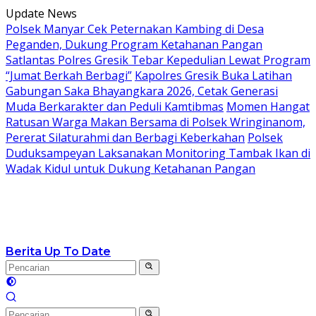
Langsung
Update News
ke
Polsek Manyar Cek Peternakan Kambing di Desa
konten
Peganden, Dukung Program Ketahanan Pangan
Satlantas Polres Gresik Tebar Kepedulian Lewat Program
“Jumat Berkah Berbagi”
Kapolres Gresik Buka Latihan
Gabungan Saka Bhayangkara 2026, Cetak Generasi
Muda Berkarakter dan Peduli Kamtibmas
Momen Hangat
Ratusan Warga Makan Bersama di Polsek Wringinanom,
Pererat Silaturahmi dan Berbagi Keberkahan
Polsek
Duduksampeyan Laksanakan Monitoring Tambak Ikan di
Wadak Kidul untuk Dukung Ketahanan Pangan
Berita Up To Date