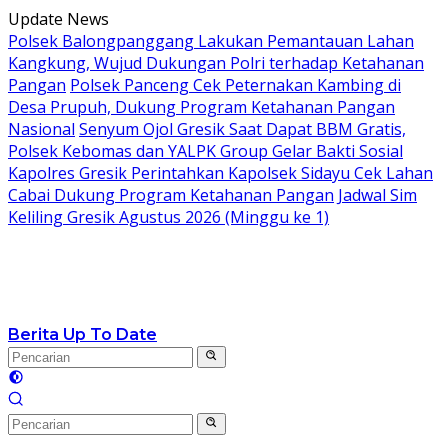
Langsung
Update News
ke
Polsek Balongpanggang Lakukan Pemantauan Lahan
konten
Kangkung, Wujud Dukungan Polri terhadap Ketahanan
Pangan
Polsek Panceng Cek Peternakan Kambing di
Desa Prupuh, Dukung Program Ketahanan Pangan
Nasional
Senyum Ojol Gresik Saat Dapat BBM Gratis,
Polsek Kebomas dan YALPK Group Gelar Bakti Sosial
Kapolres Gresik Perintahkan Kapolsek Sidayu Cek Lahan
Cabai Dukung Program Ketahanan Pangan
Jadwal Sim
Keliling Gresik Agustus 2026 (Minggu ke 1)
Berita Up To Date