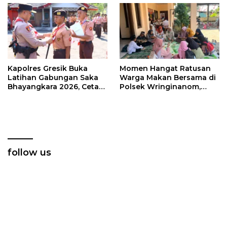
Kapolres Gresik Buka
Momen Hangat Ratusan
Latihan Gabungan Saka
Warga Makan Bersama di
Bhayangkara 2026, Cetak
Polsek Wringinanom,
Generasi Muda
Pererat Silaturahmi dan
Berkarakter dan Peduli
Berbagi Keberkahan
Kamtibmas
follow us