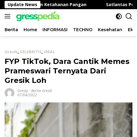
Langsung
ung Program Ketahanan Pangan
Update News
Satlantas Polres Gre
ke
konten
Berita
Home
INFORMASI
TECHNO
Kesehatan
Eko
Gresik
,
SELEBRITIS
,
VIRAL
FYP TikTok, Dara Cantik Memes
Prameswari Ternyata Dari
Gresik Loh
Gressy
-
Berita Gresik
07/04/2022