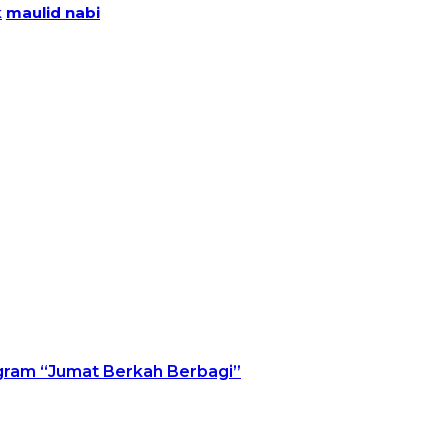
k
maulid nabi
ogram “Jumat Berkah Berbagi”