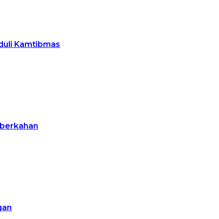
duli Kamtibmas
eberkahan
gan