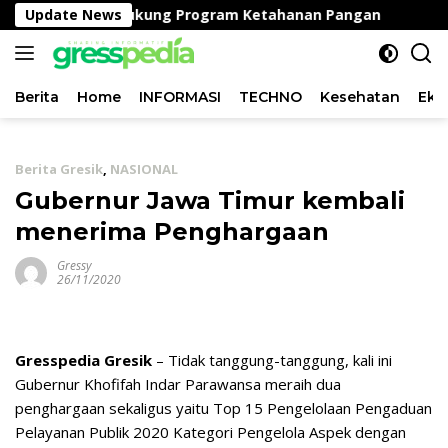
Langsung
a Peganden, Dukung Program Ketahanan Pangan
Update News
Satl
ke
konten
Berita
Home
INFORMASI
TECHNO
Kesehatan
Eko
Berita Gresik
,
NASIONAL
Gubernur Jawa Timur kembali
menerima Penghargaan
Gressy
26/11/2020
Gresspedia Gresik
– Tidak tanggung-tanggung, kali ini
Gubernur Khofifah Indar Parawansa meraih dua
penghargaan sekaligus yaitu Top 15 Pengelolaan Pengaduan
Pelayanan Publik 2020 Kategori Pengelola Aspek dengan