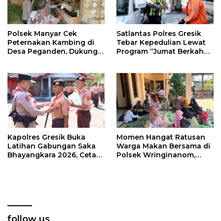
Polsek Manyar Cek
Satlantas Polres Gresik
Peternakan Kambing di
Tebar Kepedulian Lewat
Desa Peganden, Dukung
Program “Jumat Berkah
Program Ketahanan
Berbagi”
Pangan
Kapolres Gresik Buka
Momen Hangat Ratusan
Latihan Gabungan Saka
Warga Makan Bersama di
Bhayangkara 2026, Cetak
Polsek Wringinanom,
Generasi Muda
Pererat Silaturahmi dan
Berkarakter dan Peduli
Berbagi Keberkahan
Kamtibmas
follow us