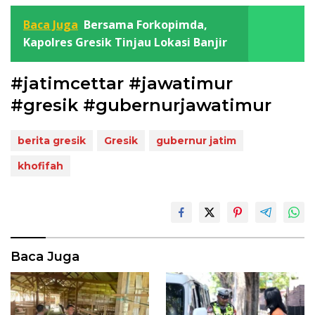
Baca Juga
Bersama Forkopimda,
Kapolres Gresik Tinjau Lokasi Banjir
#jatimcettar #jawatimur
#gresik #gubernurjawatimur
berita gresik
Gresik
gubernur jatim
khofifah
Baca Juga