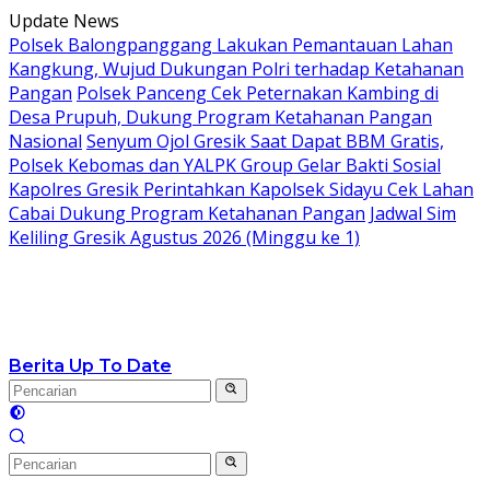
Langsung
Update News
ke
Polsek Balongpanggang Lakukan Pemantauan Lahan
konten
Kangkung, Wujud Dukungan Polri terhadap Ketahanan
Pangan
Polsek Panceng Cek Peternakan Kambing di
Desa Prupuh, Dukung Program Ketahanan Pangan
Nasional
Senyum Ojol Gresik Saat Dapat BBM Gratis,
Polsek Kebomas dan YALPK Group Gelar Bakti Sosial
Kapolres Gresik Perintahkan Kapolsek Sidayu Cek Lahan
Cabai Dukung Program Ketahanan Pangan
Jadwal Sim
Keliling Gresik Agustus 2026 (Minggu ke 1)
Berita Up To Date