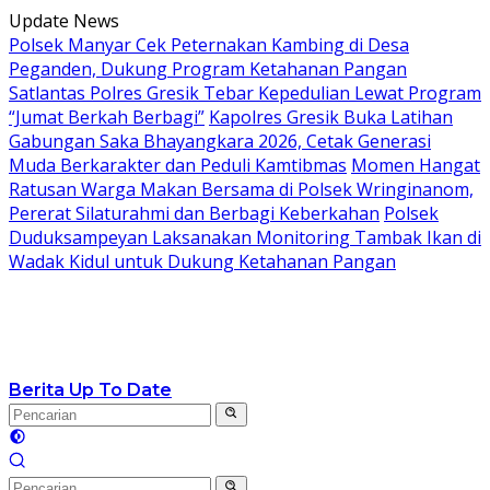
Langsung
Update News
ke
Polsek Manyar Cek Peternakan Kambing di Desa
konten
Peganden, Dukung Program Ketahanan Pangan
Satlantas Polres Gresik Tebar Kepedulian Lewat Program
“Jumat Berkah Berbagi”
Kapolres Gresik Buka Latihan
Gabungan Saka Bhayangkara 2026, Cetak Generasi
Muda Berkarakter dan Peduli Kamtibmas
Momen Hangat
Ratusan Warga Makan Bersama di Polsek Wringinanom,
Pererat Silaturahmi dan Berbagi Keberkahan
Polsek
Duduksampeyan Laksanakan Monitoring Tambak Ikan di
Wadak Kidul untuk Dukung Ketahanan Pangan
Berita Up To Date