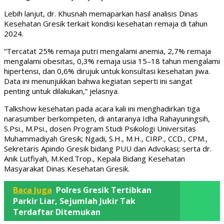
Lebih lanjut, dr. Khusnah memaparkan hasil analisis Dinas
Kesehatan Gresik terkait kondisi kesehatan remaja di tahun
2024.
“Tercatat 25% remaja putri mengalami anemia, 2,7% remaja
mengalami obesitas, 0,3% remaja usia 15–18 tahun mengalami
hipertensi, dan 0,6% dirujuk untuk konsultasi kesehatan jiwa.
Data ini menunjukkan bahwa kegiatan seperti ini sangat
penting untuk dilakukan,” jelasnya.
Talkshow kesehatan pada acara kali ini menghadirkan tiga
narasumber berkompeten, di antaranya Idha Rahayuningsih,
S.Psi., M.Psi., dosen Program Studi Psikologi Universitas
Muhammadiyah Gresik; Ngadi, S.H., M.H., CIRP., CCD., CPM.,
Sekretaris Apindo Gresik bidang PUU dan Advokasi; serta dr.
Anik Lutfiyah, M.Ked.Trop., Kepala Bidang Kesehatan
Masyarakat Dinas Kesehatan Gresik.
Baca Juga
Polres Gresik Tertibkan
Parkir Liar, Sejumlah Jukir Tak
Terdaftar Ditemukan