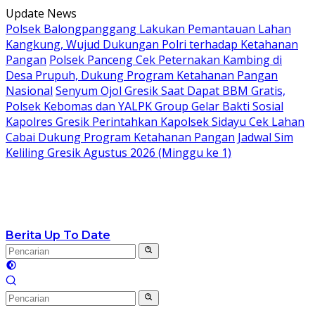
Langsung
Update News
ke
Polsek Balongpanggang Lakukan Pemantauan Lahan
konten
Kangkung, Wujud Dukungan Polri terhadap Ketahanan
Pangan
Polsek Panceng Cek Peternakan Kambing di
Desa Prupuh, Dukung Program Ketahanan Pangan
Nasional
Senyum Ojol Gresik Saat Dapat BBM Gratis,
Polsek Kebomas dan YALPK Group Gelar Bakti Sosial
Kapolres Gresik Perintahkan Kapolsek Sidayu Cek Lahan
Cabai Dukung Program Ketahanan Pangan
Jadwal Sim
Keliling Gresik Agustus 2026 (Minggu ke 1)
Berita Up To Date