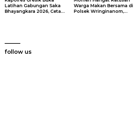
Latihan Gabungan Saka
Warga Makan Bersama di
Bhayangkara 2026, Cetak
Polsek Wringinanom,
Generasi Muda
Pererat Silaturahmi dan
Berkarakter dan Peduli
Berbagi Keberkahan
Kamtibmas
follow us