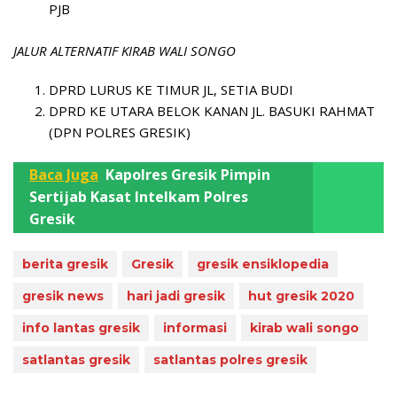
PJB
JALUR ALTERNATIF KIRAB WALI SONGO
DPRD LURUS KE TIMUR JL, SETIA BUDI
DPRD KE UTARA BELOK KANAN JL. BASUKI RAHMAT
(DPN POLRES GRESIK)
Baca Juga
Kapolres Gresik Pimpin
Sertijab Kasat Intelkam Polres
Gresik
berita gresik
Gresik
gresik ensiklopedia
gresik news
hari jadi gresik
hut gresik 2020
info lantas gresik
informasi
kirab wali songo
satlantas gresik
satlantas polres gresik