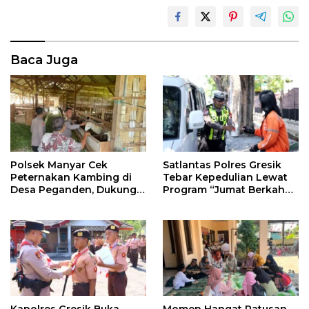
Baca Juga
Polsek Manyar Cek
Satlantas Polres Gresik
Peternakan Kambing di
Tebar Kepedulian Lewat
Desa Peganden, Dukung
Program “Jumat Berkah
Program Ketahanan
Berbagi”
Pangan
Kapolres Gresik Buka
Momen Hangat Ratusan