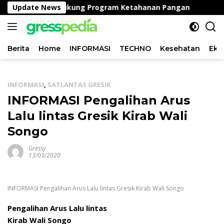
Langsung
a Peganden, Dukung Program Ketahanan Pangan
Update News
Satla
ke
konten
Berita
Home
INFORMASI
TECHNO
Kesehatan
Eko
INFORMASI
,
SATLANTAS GRESIK
INFORMASI Pengalihan Arus
Lalu lintas Gresik Kirab Wali
Songo
Gressy
13/03/2020
INFORMASI Pengalihan Arus Lalu lintas Gresik Kirab Wali Songo
Pengalihan Arus Lalu lintas
Kirab Wali Songo