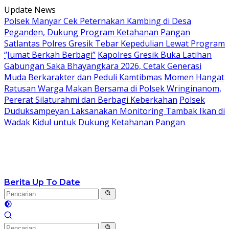
Langsung
Update News
ke
Polsek Manyar Cek Peternakan Kambing di Desa
konten
Peganden, Dukung Program Ketahanan Pangan
Satlantas Polres Gresik Tebar Kepedulian Lewat Program
“Jumat Berkah Berbagi”
Kapolres Gresik Buka Latihan
Gabungan Saka Bhayangkara 2026, Cetak Generasi
Muda Berkarakter dan Peduli Kamtibmas
Momen Hangat
Ratusan Warga Makan Bersama di Polsek Wringinanom,
Pererat Silaturahmi dan Berbagi Keberkahan
Polsek
Duduksampeyan Laksanakan Monitoring Tambak Ikan di
Wadak Kidul untuk Dukung Ketahanan Pangan
Berita Up To Date