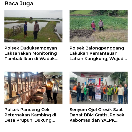
Baca Juga
Polsek Duduksampeyan
Polsek Balongpanggang
Laksanakan Monitoring
Lakukan Pemantauan
Tambak Ikan di Wadak
Lahan Kangkung, Wujud
Kidul untuk Dukung
Dukungan Polri terhadap
Ketahanan Pangan
Ketahanan Pangan
Polsek Panceng Cek
Senyum Ojol Gresik Saat
Peternakan Kambing di
Dapat BBM Gratis, Polsek
Desa Prupuh, Dukung
Kebomas dan YALPK
Program Ketahanan
Group Gelar Bakti Sosial
Pangan Nasional