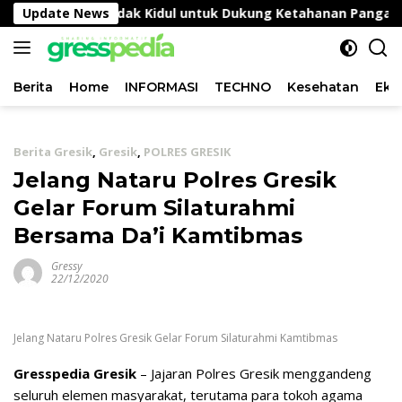
Langsung
 Ikan di Wadak Kidul untuk Dukung Ketahanan Pangan
Update News
ke
konten
Berita
Home
INFORMASI
TECHNO
Kesehatan
Eko
Berita Gresik
,
Gresik
,
POLRES GRESIK
Jelang Nataru Polres Gresik
Gelar Forum Silaturahmi
Bersama Da’i Kamtibmas
Gressy
22/12/2020
Jelang Nataru Polres Gresik Gelar Forum Silaturahmi Kamtibmas
Gresspedia Gresik
– Jajaran Polres Gresik menggandeng
seluruh elemen masyarakat, terutama para tokoh agama