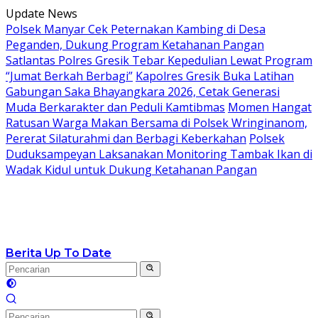
Langsung
Update News
ke
Polsek Manyar Cek Peternakan Kambing di Desa
konten
Peganden, Dukung Program Ketahanan Pangan
Satlantas Polres Gresik Tebar Kepedulian Lewat Program
“Jumat Berkah Berbagi”
Kapolres Gresik Buka Latihan
Gabungan Saka Bhayangkara 2026, Cetak Generasi
Muda Berkarakter dan Peduli Kamtibmas
Momen Hangat
Ratusan Warga Makan Bersama di Polsek Wringinanom,
Pererat Silaturahmi dan Berbagi Keberkahan
Polsek
Duduksampeyan Laksanakan Monitoring Tambak Ikan di
Wadak Kidul untuk Dukung Ketahanan Pangan
Berita Up To Date