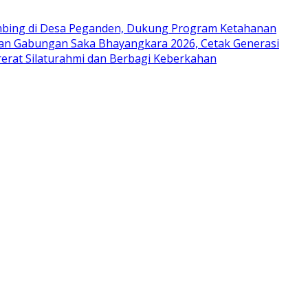
mbing di Desa Peganden, Dukung Program Ketahanan
han Gabungan Saka Bhayangkara 2026, Cetak Generasi
rat Silaturahmi dan Berbagi Keberkahan