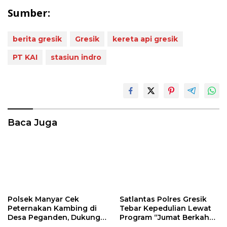
Sumber:
berita gresik
Gresik
kereta api gresik
PT KAI
stasiun indro
Baca Juga
Polsek Manyar Cek
Satlantas Polres Gresik
Peternakan Kambing di
Tebar Kepedulian Lewat
Desa Peganden, Dukung
Program “Jumat Berkah
Program Ketahanan
Berbagi”