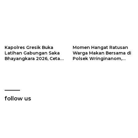
Pangan
Kapolres Gresik Buka
Momen Hangat Ratusan
Latihan Gabungan Saka
Warga Makan Bersama di
Bhayangkara 2026, Cetak
Polsek Wringinanom,
Generasi Muda
Pererat Silaturahmi dan
Berkarakter dan Peduli
Berbagi Keberkahan
Kamtibmas
follow us