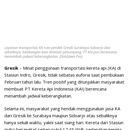
Layanan transportasi KA rute pendek Gresik-Surabaya-Sidoarjo dan
sebeliknya, belakangan kian diminati penumpang. PT KAI pun berencana
menambah jadwal keberangkatan. (Dok/Jawa Pos)
Gresik
– Minat penggunaan transportasi kereta api (KA) di
Stasiun Indro, Gresik, tidak sebatas euforia saat pembukaan
Februari tahun lalu. Tren positif yang ditunjukkan masyarakat
membuat PT Kereta Api Indonesia (KAI) berencana
menambah jadwal keberangkatan.
Selama ini, masyarakat yang hendak menggunakan jasa KA
dari Gresik ke Surabaya maupun Sidoarjo atau sebaliknya
hanya sekali waktu, yakni saat siang hari. Kereta dari Stasiun
Indro berangkat setiap pukul 12.45 WIB, sedangkan kereta