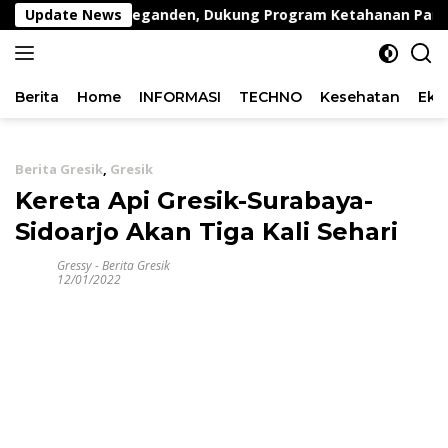
Langsung
bing di Desa Peganden, Dukung Program Ketahanan Pangan
Update News
ke
konten
Berita
Home
INFORMASI
TECHNO
Kesehatan
Eko
Berita Gresik
,
Gresik
Kereta Api Gresik-Surabaya-
Sidoarjo Akan Tiga Kali Sehari
Gressy
-
Berita Gresik
12/01/2022