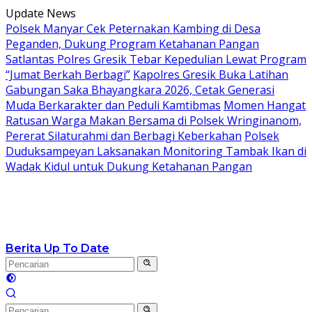
Langsung
Update News
ke
Polsek Manyar Cek Peternakan Kambing di Desa
konten
Peganden, Dukung Program Ketahanan Pangan
Satlantas Polres Gresik Tebar Kepedulian Lewat Program
“Jumat Berkah Berbagi”
Kapolres Gresik Buka Latihan
Gabungan Saka Bhayangkara 2026, Cetak Generasi
Muda Berkarakter dan Peduli Kamtibmas
Momen Hangat
Ratusan Warga Makan Bersama di Polsek Wringinanom,
Pererat Silaturahmi dan Berbagi Keberkahan
Polsek
Duduksampeyan Laksanakan Monitoring Tambak Ikan di
Wadak Kidul untuk Dukung Ketahanan Pangan
Berita Up To Date