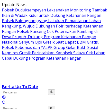
Langsung
Update News
ke
Polsek Duduksampeyan Laksanakan Monitoring Tambak
konten
Ikan di Wadak Kidul untuk Dukung Ketahanan Pangan
Polsek Balongpanggang Lakukan Pemantauan Lahan
Kangkung, Wujud Dukungan Polri terhadap Ketahanan
Pangan
Polsek Panceng Cek Peternakan Kambing di
Desa Prupuh, Dukung Program Ketahanan Pangan
Nasional
Senyum Ojol Gresik Saat Dapat BBM Gratis,
Polsek Kebomas dan YALPK Group Gelar Bakti Sosial
Kapolres Gresik Perintahkan Kapolsek Sidayu Cek Lahan
Cabai Dukung Program Ketahanan Pangan
Berita Up To Date