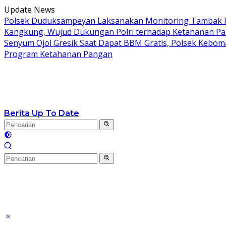
Langsung
Update News
ke
Polsek Duduksampeyan Laksanakan Monitoring Tambak I
konten
Kangkung, Wujud Dukungan Polri terhadap Ketahanan P
Senyum Ojol Gresik Saat Dapat BBM Gratis, Polsek Keboma
Program Ketahanan Pangan
Berita Up To Date