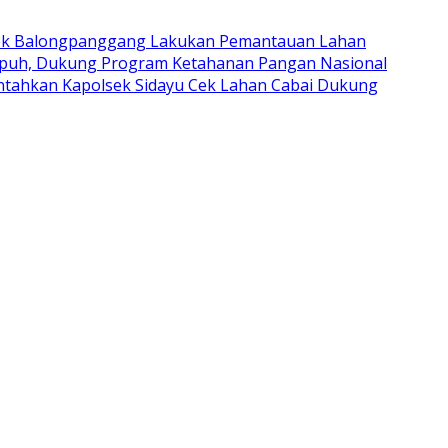
ek Balongpanggang Lakukan Pemantauan Lahan
upuh, Dukung Program Ketahanan Pangan Nasional
intahkan Kapolsek Sidayu Cek Lahan Cabai Dukung