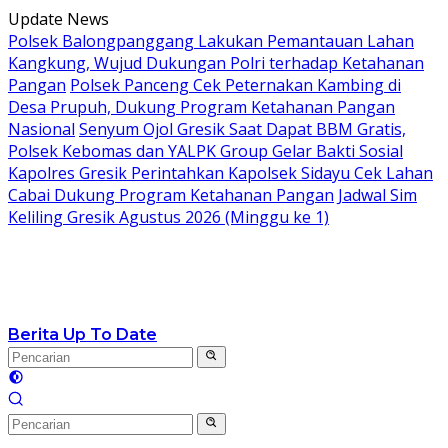
Langsung
Update News
ke
Polsek Balongpanggang Lakukan Pemantauan Lahan
konten
Kangkung, Wujud Dukungan Polri terhadap Ketahanan
Pangan
Polsek Panceng Cek Peternakan Kambing di
Desa Prupuh, Dukung Program Ketahanan Pangan
Nasional
Senyum Ojol Gresik Saat Dapat BBM Gratis,
Polsek Kebomas dan YALPK Group Gelar Bakti Sosial
Kapolres Gresik Perintahkan Kapolsek Sidayu Cek Lahan
Cabai Dukung Program Ketahanan Pangan
Jadwal Sim
Keliling Gresik Agustus 2026 (Minggu ke 1)
Berita Up To Date