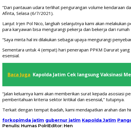
“Dari pantauan udara terlihat pengurangan volume kendaraan dari
Afinta, Selasa (6/7/2021).
Lanjut Irjen Pol Nico, langkah selanjutnya kami akan melakuka
para karyawan bisa mengurangi pekerja dan bekerja dari rumah 
“Saya minta hal ini dilakukan sebagai upaya mengurangi penyebara
Sementara untuk 4 (empat) hari penerapan PPKM Darurat yang dil
esensial.
Baca Juga
Kapolda Jatim Cek langsung Vaksinasi M
“Jalan keluarnya kami akan memberikan surat kepada asosiasi 
pemberitahuan kriteria sektor kritikal dan esensial,” tutupnya.
Terkait dengan tempat ibadah, kami mendapatkan arahan dan hi
forkopimda jatim
gubernur jatim
Kapolda Jatim
Pangd
Penulis: Humas Polri
Editor: Hen