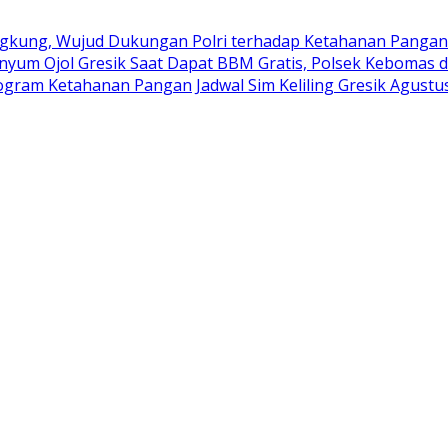
kung, Wujud Dukungan Polri terhadap Ketahanan Pangan
nyum Ojol Gresik Saat Dapat BBM Gratis, Polsek Kebomas d
rogram Ketahanan Pangan
Jadwal Sim Keliling Gresik Agustu