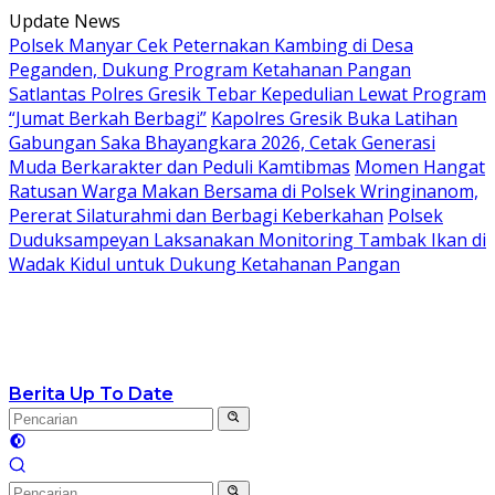
Langsung
Update News
ke
Polsek Manyar Cek Peternakan Kambing di Desa
konten
Peganden, Dukung Program Ketahanan Pangan
Satlantas Polres Gresik Tebar Kepedulian Lewat Program
“Jumat Berkah Berbagi”
Kapolres Gresik Buka Latihan
Gabungan Saka Bhayangkara 2026, Cetak Generasi
Muda Berkarakter dan Peduli Kamtibmas
Momen Hangat
Ratusan Warga Makan Bersama di Polsek Wringinanom,
Pererat Silaturahmi dan Berbagi Keberkahan
Polsek
Duduksampeyan Laksanakan Monitoring Tambak Ikan di
Wadak Kidul untuk Dukung Ketahanan Pangan
Berita Up To Date