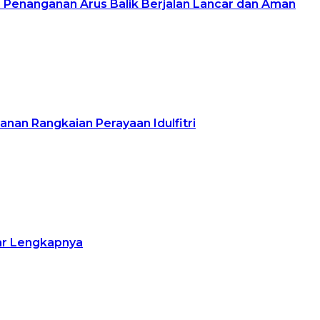
n Penanganan Arus Balik Berjalan Lancar dan Aman
nan Rangkaian Perayaan Idulfitri
tar Lengkapnya