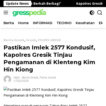
Langsung
rogram “Jumat Berkah Berbagi”
Update News
Kapolres Gresik Buka
ke
konten
Berita
Home
INFORMASI
TECHNO
Kesehatan
Eko
Berita Gresik
,
Gresik
,
POLRES GRESIK
Pastikan Imlek 2577 Kondusif,
Kapolres Gresik Tinjau
Pengamanan di Klenteng Kim
Hin Kiong
Hefsi
-
Berita Gresik
,
Polres Gresik
17/02/2026
Menjelang puncak perayaan Tahun Baru Imlek 2577,