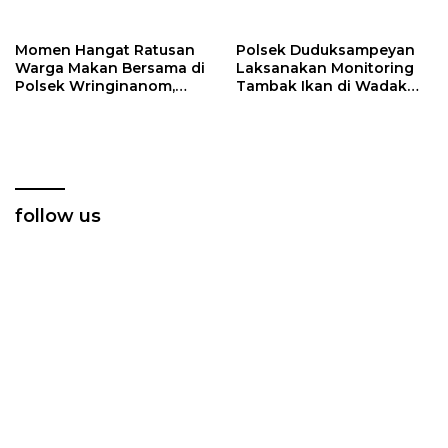
Berbagi”
Generasi Muda
Berkarakter dan Peduli
Kamtibmas
Momen Hangat Ratusan
Polsek Duduksampeyan
Warga Makan Bersama di
Laksanakan Monitoring
Polsek Wringinanom,
Tambak Ikan di Wadak
Pererat Silaturahmi dan
Kidul untuk Dukung
Berbagi Keberkahan
Ketahanan Pangan
follow us