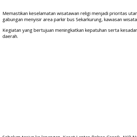
Memastikan keselamatan wisatawan religi menjadi prioritas ut
gabungan menyisir area parkir bus Sekarkurung, kawasan wisata 
Kegiatan yang bertujuan meningkatkan kepatuhan serta kesada
daerah.
Sebelum terjun ke lapangan, Kasat Lantas Polres Gresik, AKP Nu