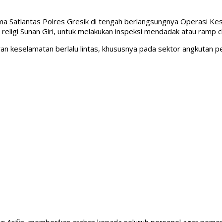
ama Satlantas Polres Gresik di tengah berlangsungnya Operasi 
religi Sunan Giri, untuk melakukan inspeksi mendadak atau ramp 
ran keselamatan berlalu lintas, khususnya pada sektor angkuta
r Arifin, memberikan arahan kepada seluruh personel agar pemerik