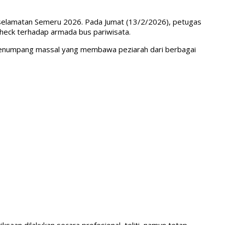
Keselamatan Semeru 2026. Pada Jumat (13/2/2026), petugas
check terhadap armada bus pariwisata.
n penumpang massal yang membawa peziarah dari berbagai
saan dilakukan secara profesional, teliti, namun tetap