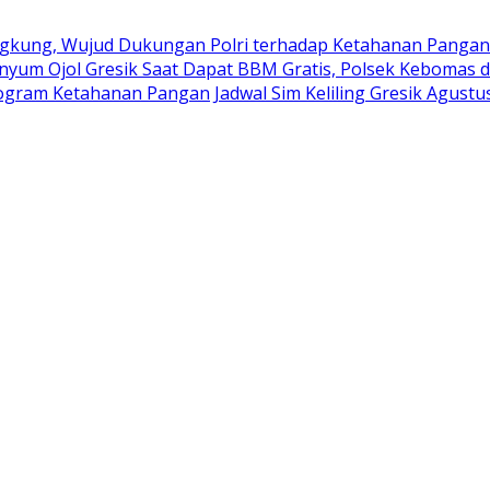
kung, Wujud Dukungan Polri terhadap Ketahanan Pangan
nyum Ojol Gresik Saat Dapat BBM Gratis, Polsek Kebomas d
rogram Ketahanan Pangan
Jadwal Sim Keliling Gresik Agustu