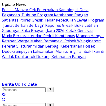
Langsung
Update News
ke
Polsek Manyar Cek Peternakan Kambing di Desa
konten
Peganden, Dukung Program Ketahanan Pangan
Satlantas Polres Gresik Tebar Kepedulian Lewat Program
“Jumat Berkah Berbagi”
Kapolres Gresik Buka Latihan
Gabungan Saka Bhayangkara 2026, Cetak Generasi
Muda Berkarakter dan Peduli Kamtibmas
Momen Hangat
Ratusan Warga Makan Bersama di Polsek Wringinanom,
Pererat Silaturahmi dan Berbagi Keberkahan
Polsek
Duduksampeyan Laksanakan Monitoring Tambak Ikan di
Wadak Kidul untuk Dukung Ketahanan Pangan
Berita Up To Date