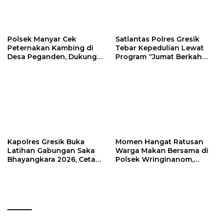
Polsek Manyar Cek
Satlantas Polres Gresik
Peternakan Kambing di
Tebar Kepedulian Lewat
Desa Peganden, Dukung
Program “Jumat Berkah
Program Ketahanan
Berbagi”
Pangan
Kapolres Gresik Buka
Momen Hangat Ratusan
Latihan Gabungan Saka
Warga Makan Bersama di
Bhayangkara 2026, Cetak
Polsek Wringinanom,
Generasi Muda
Pererat Silaturahmi dan
Berkarakter dan Peduli
Berbagi Keberkahan
Kamtibmas