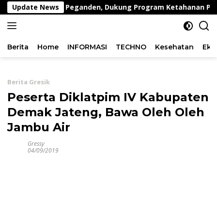
Langsung
mbing di Desa Peganden, Dukung Program Ketahanan Pangan
Update News
ke
konten
Berita
Home
INFORMASI
TECHNO
Kesehatan
Eko
Berita Gresik
Peserta Diklatpim IV Kabupaten
Demak Jateng, Bawa Oleh Oleh
Jambu Air
Gressy
04/09/2019